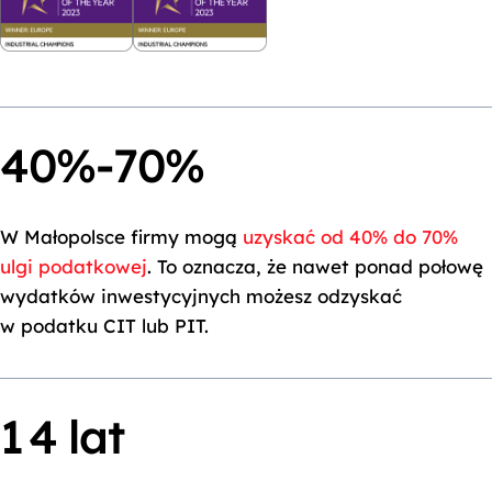
40%-70%
0
W Małopolsce firmy mogą
uzyskać od 40% do 70%
ulgi podatkowej
. To oznacza, że nawet ponad połowę
1
wydatków inwestycyjnych możesz odzyskać
w podatku CIT lub PIT.
2
0
3
1
4
lat
2
5