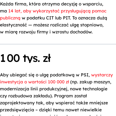
Każda firma, która otrzyma decyzję o wsparciu,
3
6
0
0
ma
14 lat, aby wykorzystać przysługującą pomoc
4
7
publiczną
w podatku CIT lub PIT. To oznacza dużą
0
0
elastyczność — możesz rozliczać ulgę stopniowo,
5
8
w miarę rozwoju firmy i wzrostu dochodów.
0
0
6
9
0
0
0
7
1
0
0
tys. zł
8
2
9
Aby ubiegać się o ulgę podatkową w PSI,
wystarczy
3
inwestycja o wartości 100 000 zł
(np. zakup maszyn,
4
modernizacja linii produkcyjnej, nowe technologie
czy rozbudowa zakładu). Program został
5
zaprojektowany tak, aby wspierać także mniejsze
6
przedsięwzięcia – dzięki temu nawet niewielkie