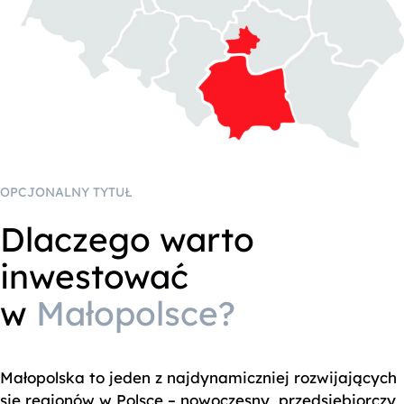
OPCJONALNY TYTUŁ
Dlaczego warto
inwestować
w
Małopolsce?
Małopolska to jeden z najdynamiczniej rozwijających
się regionów w Polsce – nowoczesny, przedsiębiorczy