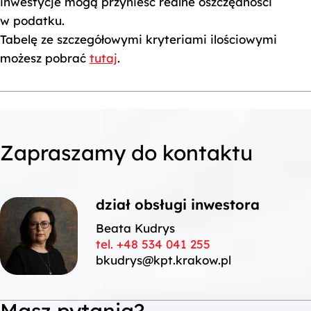
inwestycje mogą przynieść realne oszczędności
7
w podatku.
8
Tabelę ze szczegółowymi kryteriami ilościowymi
możesz pobrać
tutaj
.
9
Zapraszamy do kontaktu
dział obsługi inwestora
Beata Kudrys
tel. +48 534 041 255
bkudrys@kpt.krakow.pl
Masz pytania?