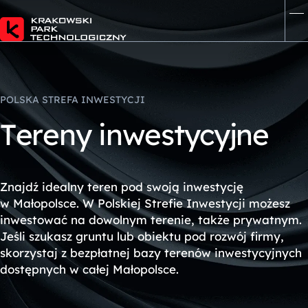
POLSKA STREFA INWESTYCJI
T
e
r
e
n
y
i
n
w
e
s
t
y
c
y
j
n
e
Znajdź idealny teren pod swoją inwestycję
w Małopolsce.
W Polskiej Strefie Inwestycji możesz
inwestować na dowolnym terenie, także prywatnym.
Jeśli szukasz gruntu lub obiektu pod rozwój firmy,
skorzystaj z bezpłatnej bazy terenów inwestycyjnych
dostępnych w całej Małopolsce.