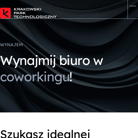
WYNAJEM
W
y
n
a
j
m
i
j
b
i
u
r
o
w
c
o
w
o
r
k
i
n
g
u
!
Szukasz idealnej