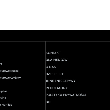
KONTAKT
DLA MEDIÓW
PT
O NAS
biurowe Ruczaj
DZIEJE SIĘ
biurowe Czyżyny
INNE INICJATYWY
REGULAMINY
rtupów
POLITYKA PRYWATNOŚCI
cyjne
BIP
e Multilab