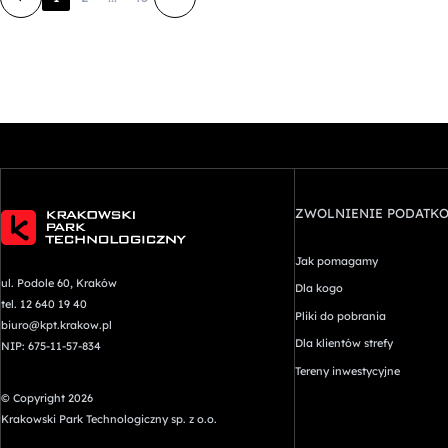
ZWOLNIENIE PODATK
Jak pomagamy
ul. Podole 60, Kraków
Dla kogo
tel. 12 640 19 40
Pliki do pobrania
biuro@kpt.krakow.pl
Dla klientów strefy
NIP: 675-11-57-834
Tereny inwestycyjne
© Copyright 2026
Krakowski Park Technologiczny sp. z o.o.