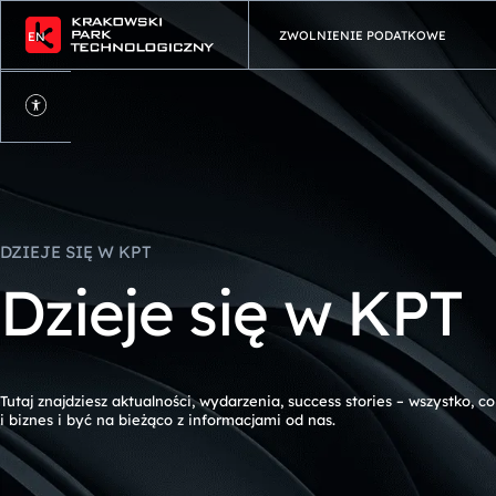
ZWOLNIENIE PODATKOWE
EN
Ustawienia
dostępności
DZIEJE SIĘ W KPT
D
z
i
e
j
e
s
i
ę
w
K
P
T
Tutaj znajdziesz aktualności, wydarzenia, success stories – wszystko, 
i biznes i być na bieżąco z informacjami od nas.