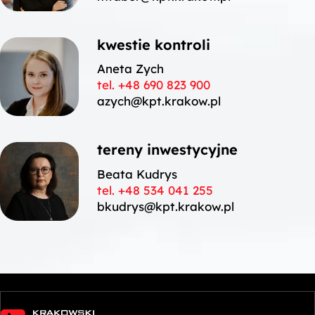
kwestie kontroli
Aneta Zych
tel. +48 690 823 900
azych@kpt.krakow.pl
tereny inwestycyjne
Beata Kudrys
tel. +48 534 041 255
bkudrys@kpt.krakow.pl