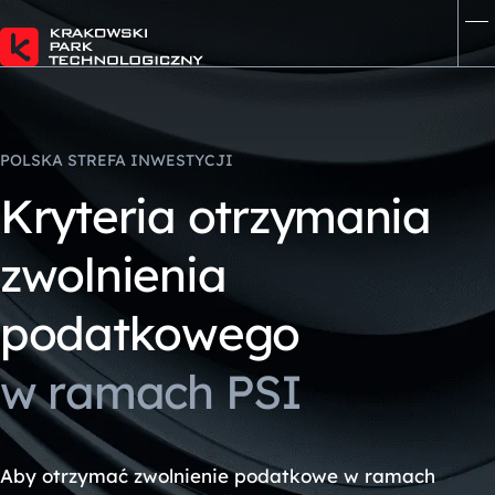
POLSKA STREFA INWESTYCJI
K
r
y
t
e
r
i
a
o
t
r
z
y
m
a
n
i
a
z
w
o
l
n
i
e
n
i
a
p
o
d
a
t
k
o
w
e
g
o
w
r
a
m
a
c
h
P
S
I
Aby otrzymać zwolnienie podatkowe w ramach