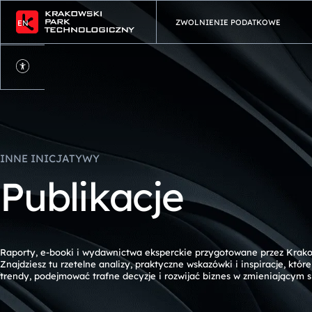
ZWOLNIENIE PODATKOWE
EN
Ustawienia
dostępności
INNE INICJATYWY
P
u
b
l
i
k
a
c
j
e
Raporty, e-booki i wydawnictwa eksperckie przygotowane przez Krako
Znajdziesz tu rzetelne analizy, praktyczne wskazówki i inspiracje, któ
trendy, podejmować trafne decyzje i rozwijać biznes w zmieniającym s