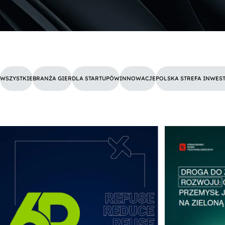
WSZYSTKIE
BRANŻA GIER
DLA STARTUPÓW
INNOWACJE
POLSKA STREFA INWEST