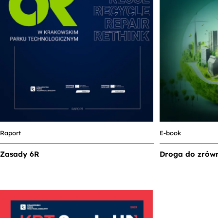
Raport
E-book
Zasady 6R
Droga do zrów