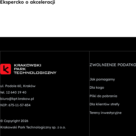
Ekspercko o akceleracji
ZWOLNIENIE PODATK
Jak pomagamy
ul. Podole 60, Kraków
Dla kogo
tel. 12 640 19 40
Pliki do pobrania
biuro@kpt.krakow.pl
Dla klientów strefy
NIP: 675-11-57-834
Tereny inwestycyjne
© Copyright 2026
Krakowski Park Technologiczny sp. z o.o.