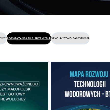
YCJI
ROZWIĄZANIA DLA PRZEMYSŁU
SZKOLNICTWO ZAWODOWE