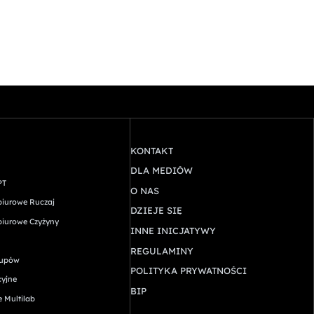
KONTAKT
DLA MEDIÓW
PT
O NAS
biurowe Ruczaj
DZIEJE SIĘ
biurowe Czyżyny
INNE INICJATYWY
REGULAMINY
rtupów
POLITYKA PRYWATNOŚCI
cyjne
BIP
e Multilab