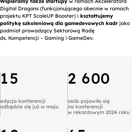
0
1
Wspieramy także startupy
w ramach Akceleratora
Digital Dragons (funkcjonującego obecnie w ramach
1
2
0
0
projektu KPT ScaleUP Booster) i
kształtujemy
politykę szkoleniową dla gamedevowych kadr
jako
2
3
0
0
podmiot prowadzący Sektorową Radę
ds. Kompetencji – Gaming i GameDev.
0
3
0
4
0
0
1
0
0
4
1
5
0
0
0
2
1
1
5
2
6
0
0
0
3
2
2
6
3
7
0
4
3
3
7
4
8
edycja konferencji
osób pojawiło się
odbędzie się już w maju
na konferencji
w rekordowym 2024 roku
0
0
5
4
4
8
5
9