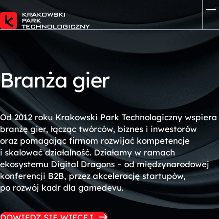
B
r
a
n
ż
a
g
i
e
r
Od 2012 roku
Krakowski Park Technologiczny
wspiera
branżę gier, łącząc twórców, biznes i inwestorów
oraz pomagając firmom rozwijać kompetencje
i skalować działalność. Działamy w ramach
ekosystemu
Digital Dragons
– od międzynarodowej
konferencji B2B, przez akcelerację startupów,
po rozwój kadr dla gamedevu.
DOWIEDZ SIĘ WIĘCEJ